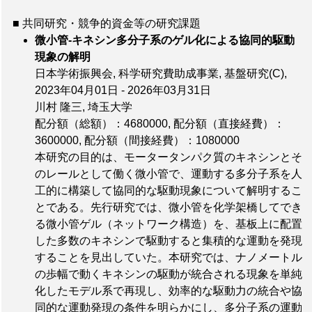
■ 共同研究・競争的資金等の研究課題
微小管-キネシン多分子系のゲル化による協同的駆動
現象の解明
日本学術振興会, 科学研究費助成事業, 基盤研究(C),
2023年04月01日 - 2026年03月31日
川村 隆三, 埼玉大学
配分額（総額）：4680000
,
配分額（直接経費）：
3600000
,
配分額（間接経費）：1080000
本研究の目的は、モータータンパク質のキネシンとそ
のレールとして働く微小管で、運動する多分子系を人
工的に構築して協同的な駆動現象について解明するこ
とである。先行研究では、微小管を化学架橋してでき
る微小管ゲル（ネットワーク構造）を、基板上に配置
した多数のキネシンで駆動すると集積的な運動を発現
することを見出していた。本研究では、ナノメートル
の歩幅で動くキネシンの駆動が統合される現象を単純
化したモデル系で再現し、効率的な駆動力の統合や協
同的な運動発現の条件を明らかにし、多分子系の運動