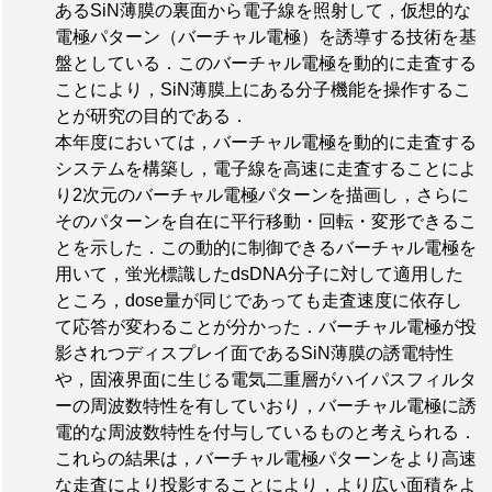
あるSiN薄膜の裏面から電子線を照射して，仮想的な
電極パターン（バーチャル電極）を誘導する技術を基
盤としている．このバーチャル電極を動的に走査する
ことにより，SiN薄膜上にある分子機能を操作するこ
とが研究の目的である．
本年度においては，バーチャル電極を動的に走査する
システムを構築し，電子線を高速に走査することによ
り2次元のバーチャル電極パターンを描画し，さらに
そのパターンを自在に平行移動・回転・変形できるこ
とを示した．この動的に制御できるバーチャル電極を
用いて，蛍光標識したdsDNA分子に対して適用した
ところ，dose量が同じであっても走査速度に依存し
て応答が変わることが分かった．バーチャル電極が投
影されつディスプレイ面であるSiN薄膜の誘電特性
や，固液界面に生じる電気二重層がハイパスフィルタ
ーの周波数特性を有していおり，バーチャル電極に誘
電的な周波数特性を付与しているものと考えられる．
これらの結果は，バーチャル電極パターンをより高速
な走査により投影することにより，より広い面積をよ