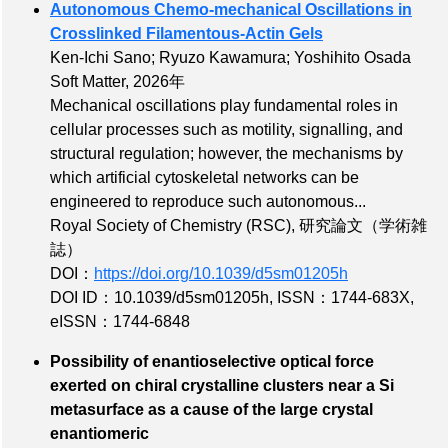
Autonomous Chemo-mechanical Oscillations in
Crosslinked Filamentous-Actin Gels
Ken-Ichi Sano; Ryuzo Kawamura; Yoshihito Osada
Soft Matter, 2026年
Mechanical oscillations play fundamental roles in
cellular processes such as motility, signalling, and
structural regulation; however, the mechanisms by
which artificial cytoskeletal networks can be
engineered to reproduce such autonomous...
Royal Society of Chemistry (RSC), 研究論文（学術雑
誌）
DOI：
https://doi.org/10.1039/d5sm01205h
DOI ID：10.1039/d5sm01205h
,
ISSN：1744-683X
,
eISSN：1744-6848
Possibility of enantioselective optical force
exerted on chiral crystalline clusters near a Si
metasurface as a cause of the large crystal
enantiomeric