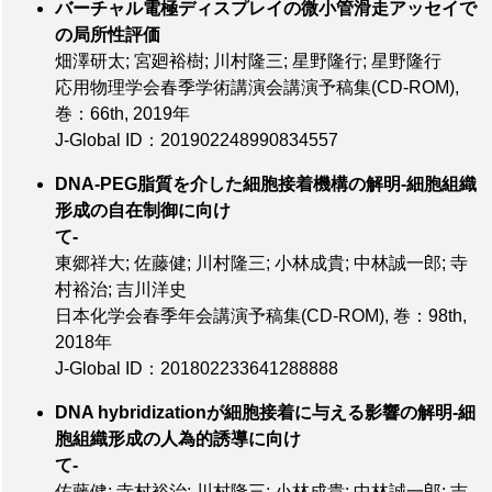
バーチャル電極ディスプレイの微小管滑走アッセイで
の局所性評価
畑澤研太; 宮廻裕樹; 川村隆三; 星野隆行; 星野隆行
応用物理学会春季学術講演会講演予稿集(CD-ROM),
巻：66th
, 2019年
J-Global ID：201902248990834557
DNA-PEG脂質を介した細胞接着機構の解明-細胞組織
形成の自在制御に向け
て-
東郷祥大; 佐藤健; 川村隆三; 小林成貴; 中林誠一郎; 寺
村裕治; 吉川洋史
日本化学会春季年会講演予稿集(CD-ROM),
巻：98th
,
2018年
J-Global ID：201802233641288888
DNA hybridizationが細胞接着に与える影響の解明-細
胞組織形成の人為的誘導に向け
て-
佐藤健; 寺村裕治; 川村隆三; 小林成貴; 中林誠一郎; 吉