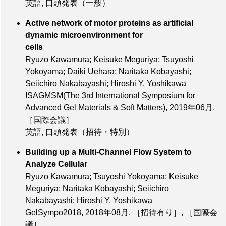
英語, 口頭発表（一般）
Active network of motor proteins as artificial
dynamic microenvironment for
cells
Ryuzo Kawamura; Keisuke Meguriya; Tsuyoshi
Yokoyama; Daiki Uehara; Naritaka Kobayashi;
Seiichiro Nakabayashi; Hiroshi Y. Yoshikawa
ISAGMSM(The 3rd International Symposium for
Advanced Gel Materials & Soft Matters),
2019年06月
,
［国際会議］
英語, 口頭発表（招待・特別）
Building up a Multi-Channel Flow System to
Analyze Cellular
Ryuzo Kawamura; Tsuyoshi Yokoyama; Keisuke
Meguriya; Naritaka Kobayashi; Seiichiro
Nakabayashi; Hiroshi Y. Yoshikawa
GelSympo2018,
2018年08月
,
［招待有り］
,
［国際会
議］