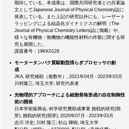
期待している。本成果は、国際共同研究者との共著論
文としてJapanese Journal of Physical Chemistry誌に
発表している。また上記の研究以外にも、レーザート
ラッピングによる結晶化ダイナミクスの解明（The
Journal of Physical Chemistry Letters誌に掲載）や、
様々な有機物・無機物の機能性材料の作製に関する研
究も展開した。
課題番号：19KK0128
モータータンパク質駆動型揺らぎプロセッサの創
成
JKA, 研究補助（複数年）, 2021年04月 - 2023年03月
川村隆三, 埼玉大学, 研究代表者
光物理的アプローチによる細胞骨格形成の自在制御技
術の開発
日本学術振興会, 科学研究費助成事業 挑戦的研究(萌
芽), 挑戦的研究(萌芽), 2020年07月 - 2023年03月
吉川 洋史; 川村 隆三; 杉山 輝樹, 埼玉大学