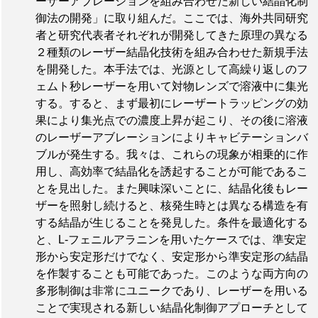
ーザーアブレーションを組み合わせた新しい結晶化制
御法の開発」に取り組んだ。ここでは、海外共同研究
者と研究代表者それぞれが開発してきた原理の異なる
２種類のレーザー結晶化技術を組み合わせた新規手法
を開発した。本手法では、光源として高繰り返しのフ
ェムト秒レーザーを用いて対物レンズで溶液中に集光
する。すると、まず最初にレーザートラッピングの効
果により集光点での濃度上昇が起こり、その後に溶液
のレーザーアブレーションによりキャビテーションバ
ブルが発生する。我々は、これらの現象が相乗的に作
用し、高効率で結晶化を誘起することが可能であるこ
とを見出した。また興味深いことに、結晶化後もレー
ザーを照射し続けると、核発生時とは異なる構造を有
する結晶が生じることを発見した。条件を最適化する
と、L-フェニルアラニンを用いたケースでは、準安定
形から安定形だけでなく、安定形から準安定形の結晶
を作製することも可能であった。このような両方向の
多形制御は非常にユニークであり、レーザーを用いる
ことで実現される新しい結晶化制御アプローチとして