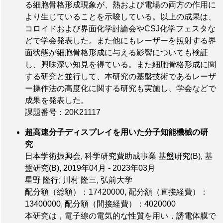
る細胞骨格形成現象が、熱および電場の両方の作用に
より生じていることを示唆している。以上の成果は、
コロイドおよび界面化学討論会やCSJ化学フェスタな
どで学会発表した。また他にもレーザーを照射する界
面状態が細胞骨格形成に与える影響についても検証
し、興味深い知見を得ている。また細胞骨格形成に関
する研究と並行して、本研究の基盤技術であるレーザ
ー操作法の高度化に関する研究も実施し、学会などで
成果を発表した。
課題番号：20K21117
超高速分子ディスプレイを用いた分子知能機械の研
究
日本学術振興会, 科学研究費助成事業 基盤研究(B), 基
盤研究(B), 2019年04月 - 2023年03月
星野 隆行; 川村 隆三, 弘前大学
配分額（総額）：17420000
,
配分額（直接経費）：
13400000
,
配分額（間接経費）：4020000
本研究は，電子線の電気的な性質を用い，誘電体膜で