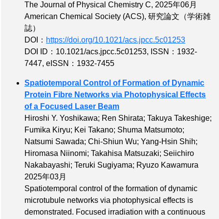
The Journal of Physical Chemistry C, 2025年06月
American Chemical Society (ACS), 研究論文（学術雑
誌）
DOI：
https://doi.org/10.1021/acs.jpcc.5c01253
DOI ID：10.1021/acs.jpcc.5c01253
,
ISSN：1932-
7447
,
eISSN：1932-7455
Spatiotemporal Control of Formation of Dynamic
Protein Fibre Networks via Photophysical Effects
of a Focused Laser Beam
Hiroshi Y. Yoshikawa; Ren Shirata; Takuya Takeshige;
Fumika Kiryu; Kei Takano; Shuma Matsumoto;
Natsumi Sawada; Chi-Shiun Wu; Yang-Hsin Shih;
Hiromasa Niinomi; Takahisa Matsuzaki; Seiichiro
Nakabayashi; Teruki Sugiyama; Ryuzo Kawamura
2025年03月
Spatiotemporal control of the formation of dynamic
microtubule networks via photophysical effects is
demonstrated. Focused irradiation with a continuous