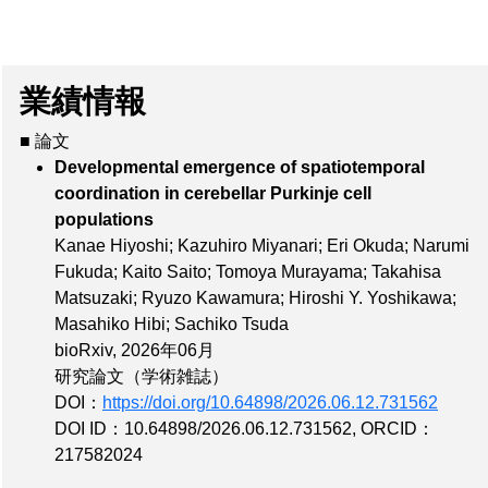
業績情報
■ 論文
Developmental emergence of spatiotemporal
coordination in cerebellar Purkinje cell
populations
Kanae Hiyoshi; Kazuhiro Miyanari; Eri Okuda; Narumi
Fukuda; Kaito Saito; Tomoya Murayama; Takahisa
Matsuzaki; Ryuzo Kawamura; Hiroshi Y. Yoshikawa;
Masahiko Hibi; Sachiko Tsuda
bioRxiv, 2026年06月
研究論文（学術雑誌）
DOI：
https://doi.org/10.64898/2026.06.12.731562
DOI ID：10.64898/2026.06.12.731562
,
ORCID：
217582024