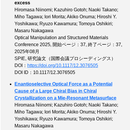
excess
Hiromasa Niinomi; Kazuhiro Gotoh; Naoki Takano;
Miho Tagawa; Iori Morita; Akiko Onuma; Hiroshi Y.
Yoshikawa; Ryuzo Kawamura; Tomoya Oshikiri;
Masaru Nakagawa
Optical Manipulation and Structured Materials
Conference 2025,
開始ページ：37
,
終了ページ：37
,
2025年08月
SPIE, 研究論文（国際会議プロシーディングス）
DOI：
https://doi.org/10.1117/12.3076505
DOI ID：10.1117/12.3076505
Enantioselective Optical Force as a Potential
Cause of a Large Chiral Bias in Chiral
Crystallization on a Mie-Resonant Metasurface
Hiromasa Niinomi; Kazuhiro Gotoh; Naoki Takano;
Miho Tagawa; Iori Morita; Akiko Onuma; Hiroshi Y.
Yoshikawa; Ryuzo Kawamura; Tomoya Oshikiri;
Masaru Nakagawa