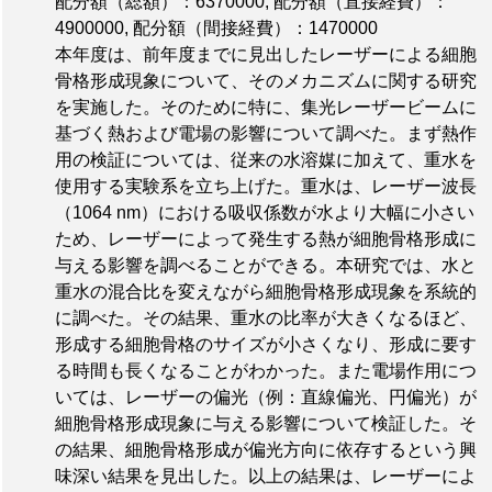
配分額（総額）：6370000
,
配分額（直接経費）：
4900000
,
配分額（間接経費）：1470000
本年度は、前年度までに見出したレーザーによる細胞
骨格形成現象について、そのメカニズムに関する研究
を実施した。そのために特に、集光レーザービームに
基づく熱および電場の影響について調べた。まず熱作
用の検証については、従来の水溶媒に加えて、重水を
使用する実験系を立ち上げた。重水は、レーザー波長
（1064 nm）における吸収係数が水より大幅に小さい
ため、レーザーによって発生する熱が細胞骨格形成に
与える影響を調べることができる。本研究では、水と
重水の混合比を変えながら細胞骨格形成現象を系統的
に調べた。その結果、重水の比率が大きくなるほど、
形成する細胞骨格のサイズが小さくなり、形成に要す
る時間も長くなることがわかった。また電場作用につ
いては、レーザーの偏光（例：直線偏光、円偏光）が
細胞骨格形成現象に与える影響について検証した。そ
の結果、細胞骨格形成が偏光方向に依存するという興
味深い結果を見出した。以上の結果は、レーザーによ