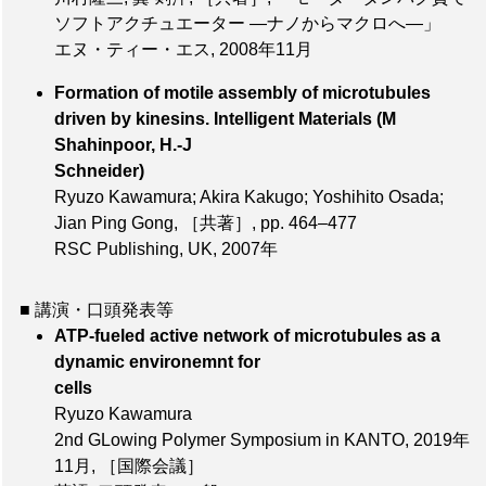
ソフトアクチュエーター ―ナノからマクロへ―」
エヌ・ティー・エス, 2008年11月
Formation of motile assembly of microtubules
driven by kinesins. Intelligent Materials (M
Shahinpoor, H.-J
Schneider)
Ryuzo Kawamura; Akira Kakugo; Yoshihito Osada;
Jian Ping Gong,
［共著］
, pp. 464–477
RSC Publishing, UK, 2007年
■ 講演・口頭発表等
ATP-fueled active network of microtubules as a
dynamic environemnt for
cells
Ryuzo Kawamura
2nd GLowing Polymer Symposium in KANTO,
2019年
11月
,
［国際会議］