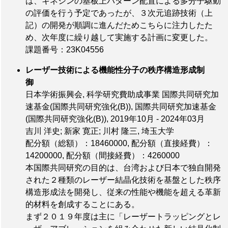
は、キネシンの基板上パターン配置による多分子駆動
の評価を行う予定であったが、３次元追跡技術（上
記）の開発が順調に進んだためこちらに注力したた
め、次年度に繰り越して実施する計画に変更した。
課題番号：23K04556
レーザー技術による機能性分子の秩序構造形成制
御
日本学術振興会, 科学研究費助成事業 国際共同研究加
速基金(国際共同研究強化(B)), 国際共同研究加速基金
(国際共同研究強化(B)), 2019年10月 - 2024年03月
吉川 洋史; 新家 寛正; 川村 隆三, 埼玉大学
配分額（総額）：18460000
,
配分額（直接経費）：
14200000
,
配分額（間接経費）：4260000
本国際共同研究の目的は、台湾および日本で独自開発
された２種類のレーザー結晶化技術を基盤とした秩序
構造形成法を開発し、従来の性能や機能を超える革新
的材料を創成することにある。
まず２０１９年度は主に「レーザートラッピングとレ