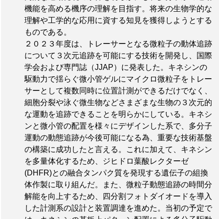
機能を高める機序の理解を目指す。将来の生物学的な
理解や工学的な応用に資する知見を獲得しようとする
ものである。
２０２３年度は、トレーサーとなる微粒子の動体追跡
について３次元追跡を可能にする技術を開発し、国際
学会および専門誌（JJAP）に発表した。キネシンの
駆動力で揺らぐ微小管ゲルにマイクロ微粒子をトレー
サーとして複数同時に位置計測ができるだけでなく、
細胞分裂や泳ぐ微生物などさまざまな生物の３次元的
な運動を追跡できることを明らかにしている。キネシ
ンと微小管の配置を様々にデザインした系で、多分子
運動の動態追跡が今後可能になる為、重要な技術基盤
の構築に成功したと言える。これに加えて、キネシン
を多量体化するため、ジヒドロ葉酸レクターゼ
(DHFR)との融合タンパク質を発現する遺伝子の組換
体作製に取り組んだ。また、微粒子動態追跡の時間分
解能を向上するため、四分割フォトダイオードを導入
した計測系の設計と装置調達を進めた。当初の予定で