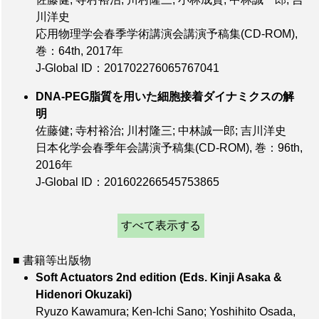
川洋史
応用物理学会春季学術講演会講演予稿集(CD-ROM),
巻：64th
, 2017年
J-Global ID：201702276065767041
DNA-PEG脂質を用いた細胞接着ダイナミクスの解
明
佐藤健; 寺村裕治; 川村隆三; 中林誠一郎; 吉川洋史
日本化学会春季年会講演予稿集(CD-ROM),
巻：96th
,
2016年
J-Global ID：201602266545753865
すべて表示する
■ 書籍等出版物
Soft Actuators 2nd edition (Eds. Kinji Asaka &
Hidenori Okuzaki)
Ryuzo Kawamura; Ken-Ichi Sano; Yoshihito Osada,