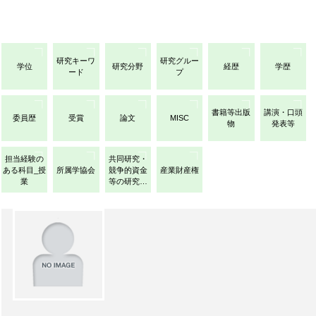
研究キーワ
研究グルー
学位
研究分野
経歴
学歴
ード
プ
書籍等出版
講演・口頭
委員歴
受賞
論文
MISC
物
発表等
担当経験の
共同研究・
ある科目_授
所属学協会
競争的資金
産業財産権
業
等の研究課
題