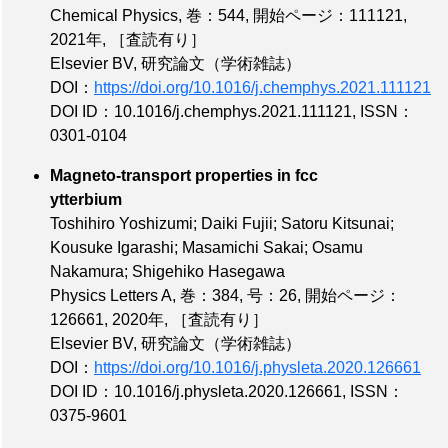
Chemical Physics,
巻：544
,
開始ページ：111121
,
2021年,
［査読有り］
Elsevier BV, 研究論文（学術雑誌）
DOI：
https://doi.org/10.1016/j.chemphys.2021.111121
DOI ID：10.1016/j.chemphys.2021.111121
,
ISSN：
0301-0104
Magneto-transport properties in fcc
ytterbium
Toshihiro Yoshizumi; Daiki Fujii; Satoru Kitsunai;
Kousuke Igarashi; Masamichi Sakai; Osamu
Nakamura; Shigehiko Hasegawa
Physics Letters A,
巻：384
,
号：26
,
開始ページ：
126661
, 2020年,
［査読有り］
Elsevier BV, 研究論文（学術雑誌）
DOI：
https://doi.org/10.1016/j.physleta.2020.126661
DOI ID：10.1016/j.physleta.2020.126661
,
ISSN：
0375-9601