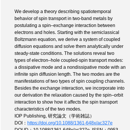
We develop a theory describing spatiotemporal
behavior of spin transport in two-band metals by
postulating a spin–exchange interaction between
electrons and holes. Starting with the semiclassical
Boltzmann equation, we derive a system of coupled
diffusion equations and solve them analytically under
steady-state conditions. The solutions reveal two
types of electron–hole coupled-spin transport modes:
a dissipative mode and a nondissipative mode with an
infinite spin diffusion length. The two modes are the
manifestations of two types of spin coupling channels.
Besides the exchange interaction, we incorporate into
our derivation the relaxation caused by the spin–orbit
interaction to show how it affects the spin transport
characteristics of the two modes.
IOP Publishing, 研究論文（学術雑誌）
DOI：
https://doi.org/10.1088/1361-648x/ac327e
DOI ID：10.1088/1361-648x/ac327e
,
ISSN：0953-