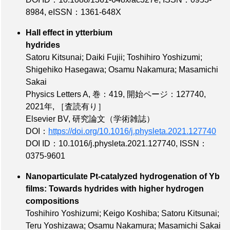
8984
,
eISSN：1361-648X
Hall effect in ytterbium
hydrides
Satoru Kitsunai; Daiki Fujii; Toshihiro Yoshizumi;
Shigehiko Hasegawa; Osamu Nakamura; Masamichi
Sakai
Physics Letters A,
巻：419
,
開始ページ：127740
,
2021年,
［査読有り］
Elsevier BV, 研究論文（学術雑誌）
DOI：
https://doi.org/10.1016/j.physleta.2021.127740
DOI ID：10.1016/j.physleta.2021.127740
,
ISSN：
0375-9601
Nanoparticulate Pt-catalyzed hydrogenation of Yb
films: Towards hydrides with higher hydrogen
compositions
Toshihiro Yoshizumi; Keigo Koshiba; Satoru Kitsunai;
Teru Yoshizawa; Osamu Nakamura; Masamichi Sakai