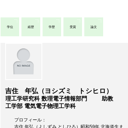
学位
経歴
学歴
受賞
論文
吉住 年弘（ヨシズミ トシヒロ）
理工学研究科 数理電子情報部門
助教
工学部 電気電子物理工学科
プロフィール：
吉住 年弘（よしずみ としひろ）昭和59年 北海道生ま