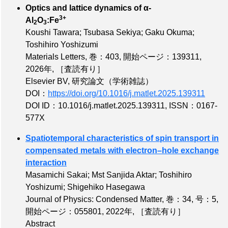
Optics and lattice dynamics of α-
3+
Al
O
:Fe
2
3
Koushi Tawara; Tsubasa Sekiya; Gaku Okuma;
Toshihiro Yoshizumi
Materials Letters,
巻：403
,
開始ページ：139311
,
2026年,
［査読有り］
Elsevier BV, 研究論文（学術雑誌）
DOI：
https://doi.org/10.1016/j.matlet.2025.139311
DOI ID：10.1016/j.matlet.2025.139311
,
ISSN：0167-
577X
Spatiotemporal characteristics of spin transport in
compensated metals with electron–hole exchange
interaction
Masamichi Sakai; Mst Sanjida Aktar; Toshihiro
Yoshizumi; Shigehiko Hasegawa
Journal of Physics: Condensed Matter,
巻：34
,
号：5
,
開始ページ：055801
, 2022年,
［査読有り］
Abstract