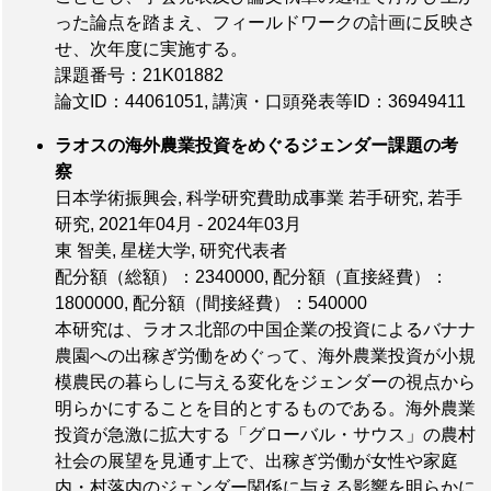
った論点を踏まえ、フィールドワークの計画に反映さ
せ、次年度に実施する。
課題番号：21K01882
論文ID：44061051
,
講演・口頭発表等ID：36949411
ラオスの海外農業投資をめぐるジェンダー課題の考
察
日本学術振興会, 科学研究費助成事業 若手研究, 若手
研究, 2021年04月 - 2024年03月
東 智美, 星槎大学, 研究代表者
配分額（総額）：2340000
,
配分額（直接経費）：
1800000
,
配分額（間接経費）：540000
本研究は、ラオス北部の中国企業の投資によるバナナ
農園への出稼ぎ労働をめぐって、海外農業投資が小規
模農民の暮らしに与える変化をジェンダーの視点から
明らかにすることを目的とするものである。海外農業
投資が急激に拡大する「グローバル・サウス」の農村
社会の展望を見通す上で、出稼ぎ労働が女性や家庭
内・村落内のジェンダー関係に与える影響を明らかに