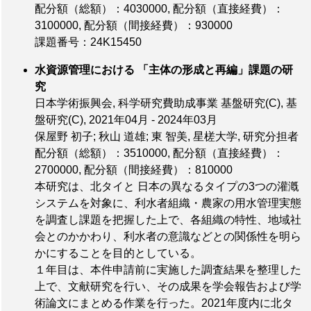
配分額（総額）：4030000
,
配分額（直接経費）：
3100000
,
配分額（間接経費）：930000
課題番号：24K15450
水資源管理における 「主体の形成と再編」課題の研
究
日本学術振興会, 科学研究費助成事業 基盤研究(C), 基
盤研究(C), 2021年04月 - 2024年03月
保屋野 初子; 秋山 道雄; 東 智美, 星槎大学, 研究分担者
配分額（総額）：3510000
,
配分額（直接経費）：
2700000
,
配分額（間接経費）：810000
本研究は、北タイと 日本の異なるタイプの3つの灌漑
システムを対象に、利水者組織・農家の用水管理実態
を調査し課題を把握した上で、各組織の特性、地域社
会とのかかわり、利水者の意識などとの関係性を明ら
かにすることを目的としている。
１年目は、本件申請前に実施した調査結果を整理した
上で、文献研究を行い、その成果を学会報告および学
術論文にまとめる作業を行った。2021年度内に北タ