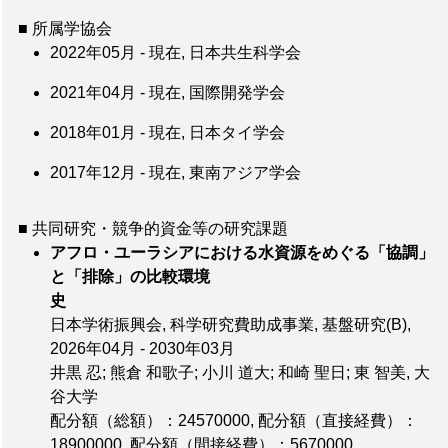
■ 所属学協会
2022年05月 - 現在, 日本共生科学会
2021年04月 - 現在, 国際開発学会
2018年01月 - 現在, 日本タイ学会
2017年12月 - 現在, 東南アジア学会
■ 共同研究・競争的資金等の研究課題
アフロ・ユーラシアにおける水資源をめぐる「協調」
と「排除」の比較環境
史
日本学術振興会, 科学研究費助成事業, 基盤研究(B),
2026年04月 - 2030年03月
井黒 忍; 熊倉 和歌子; 小川 道大; 和崎 聖日; 東 智美, 大
谷大学
配分額（総額）：24570000
,
配分額（直接経費）：
18900000
,
配分額（間接経費）：5670000