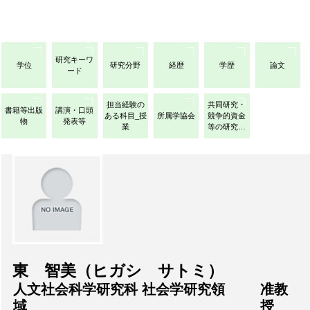
研究キーワ
学位
研究分野
経歴
学歴
論文
ード
担当経験の
共同研究・
書籍等出版
講演・口頭
ある科目_授
所属学協会
競争的資金
物
発表等
業
等の研究課
題
東 智美（ヒガシ サトミ）
人文社会科学研究科 社会学研究領
准教
域
授