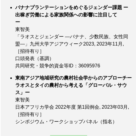
バナナプランテーションをめぐるジェンダー課題 ー
出稼ぎ労働による家族関係への影響に注目して
ー
東智美
「ラオスとジェンダー ―バナナ、少数民族、女性同
盟―」九州大学アジアウィーク2023,
2023年11月
,
［招待有り］
口頭発表（基調）
共同研究・競争的資金等ID：36095976
東南アジア地域研究の農村社会学からのアプローチー
ラオスとタイの農村から考える「グローバル・サウ
ス」ー
東智美
日本アフリカ学会 2022年度 第1回例会,
2023年03月
,
［招待有り］
シンポジウム・ワークショップパネル（指名）