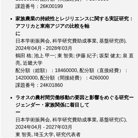
課題番号：26K00199
家族農業の持続性とレジリエンスに関する実証研究：
アフリカと東南アジアの比較を軸
に
日本学術振興会, 科学研究費助成事業, 基盤研究(B),
2024年04月 - 2028年03月
鶴田 格; 池上 甲一; 東 智美; 伊藤 紀子; 坂梨 健太; 泉 直
亮, 近畿大学
配分額（総額）：18460000
,
配分額（直接経費）：
14200000
,
配分額（間接経費）：4260000
課題番号：24K01860
ラオスの農村間労働移動の要因と影響をめぐる研究ー
ジェンダー・家族関係に着目して
ー
日本学術振興会, 科学研究費助成事業, 基盤研究(C),
2024年04月 - 2027年03月
東 智美, 埼玉大学, 研究代表者