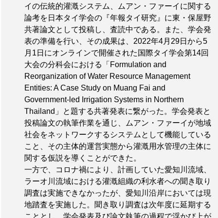
イの伝統的灌漑システム、ムアン・ファーイに関する
論考を日本タイ学会の『年報タイ研究』に東・保屋野
共著論文として投稿し、査読中である。また、学会発
表の準備を行い、その成果は、2022年4月29日から5
月1日にオンラインで開催された国際タイ学会第14回
大会の分科会における「Formulation and
Reorganization of Water Resource Management
Entities: A Case Study on Muang Fai and
Government-led Irrigation Systems in Northern
Thailand」と題する共著発表に繋がった。学会発表と
投稿論文の執筆作業を通じ、ムアン・ファーイが地域
社会をネットワークするシステムとして機能している
こと、その主体的運営実態から灌漑用水管理の主体に
関する仮説を導くことができた。
一方で、コロナ禍により、計画していた愛知川流域、
ラーオ川流域における灌漑組織の利水者への聞き取り
調査は実施できなかったが、愛知川沿岸においては現
地踏査を実施した。聞き取り調査は次年度に延期する
こととし、学会発表及び論文執筆の過程で浮かび上が