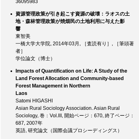
36095983
資源管理政策が引き起こす資源の破壊：ラオスの土
地・森林管理政策が焼畑民の土地利用に与えた影
響
東智美
一橋大学大学院, 2014年03月,
［査読有り］
,
［筆頭著
者］
学位論文（博士）
Impacts of Quantification on Life: A Study of the
Land Forest Allocation and Community-based
Forest Management in Northern
Laos
Satomi HIGASHI
Asian Rural Sociology Association. Asian Rural
Sociology,
巻：Vol.III
,
開始ページ：670
,
終了ページ：
687
, 2007年
英語, 研究論文（国際会議プロシーディングス）