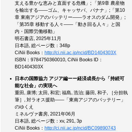
支える豊かな恵みと直面する危機」; 「第9章 農産物
を輸出する――ゴム、キャッサバ、バナナ」;「第10
章 東南アジアのバッテリー――ラオスのダム開発」;
「第35章 移動する人々――「動き回る人々」と国
内・国際労働移動」
明石書店, 2025年11月
日本語,
総ページ数：348p
CiNii Books：
http://ci.nii.ac.jp/ncid/BD1404303X
ISBN：9784750360010
,
CiNii Books ID：
BD1404303X
日本の国際協力 アジア編ーー経済成長から「持続可
能な社会」の実現へ
重田, 康博; 太田, 和宏; 福島, 浩治; 藤田, 和子,
［分担執
筆］
, 対ラオス援助――「東南アジアのバッテリー」
のゆくえ
ミネルヴァ書房, 2021年06月
日本語,
総ページ数：xv, 291, 3p
CiNii Books：
http://ci.nii.ac.jp/ncid/BC09890743