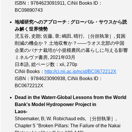
ISBN：9784623091911
,
CiNii Books ID：
BC09890743
地域研究へのアプローチ : グローバル・サウスから読
み解く世界情勢
児玉谷, 史朗; 佐藤, 章; 嶋田, 晴行,
［分担執筆］
, 貧困
削減の機会か？ 土地収奪か？――ラオス北部の中国
企業のバナナ栽培が小規模農民の暮らしに与える影響
ミネルヴァ書房, 2021年03月
日本語,
総ページ数：xii, 270p
CiNii Books：
http://ci.nii.ac.jp/ncid/BC0672212X
ISBN：9784623090938
,
CiNii Books ID：
BC0672212X
Dead in the Waterr-Global Lessons from the World
Bank's Model Hydropower Project in
Laos-
Shoemaker, B; W. Robichaud eds,
［分担執筆］
,
Chapter 5 "Broken Pillars: The Failure of the Nakai