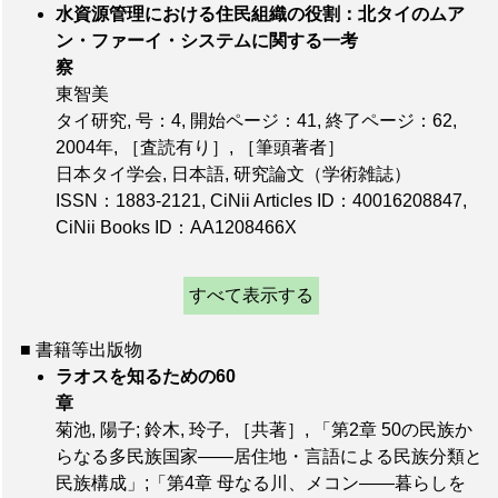
水資源管理における住民組織の役割：北タイのムア
ン・ファーイ・システムに関する一考
察
東智美
タイ研究,
号：4
,
開始ページ：41
,
終了ページ：62
,
2004年,
［査読有り］
,
［筆頭著者］
日本タイ学会, 日本語, 研究論文（学術雑誌）
ISSN：1883-2121
,
CiNii Articles ID：40016208847
,
CiNii Books ID：AA1208466X
すべて表示する
■ 書籍等出版物
ラオスを知るための60
章
菊池, 陽子; 鈴木, 玲子,
［共著］
, 「第2章 50の民族か
らなる多民族国家――居住地・言語による民族分類と
民族構成」;「第4章 母なる川、メコン――暮らしを