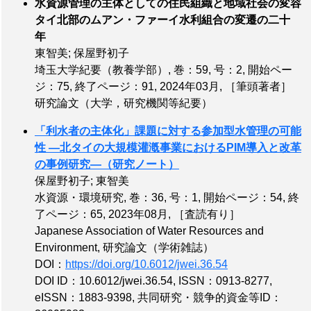
水資源管理の主体としての住民組織と地域社会の変容
タイ北部のムアン・ファーイ水利組合の変遷の二十
年
東智美; 保屋野初子
埼玉大学紀要（教養学部）,
巻：59
,
号：2
,
開始ペー
ジ：75
,
終了ページ：91
, 2024年03月,
［筆頭著者］
研究論文（大学，研究機関等紀要）
「利水者の主体化」課題に対する参加型水管理の可能
性 ―北タイの大規模灌漑事業におけるPIM導入と改革
の事例研究―（研究ノート）
保屋野初子; 東智美
水資源・環境研究,
巻：36
,
号：1
,
開始ページ：54
,
終
了ページ：65
, 2023年08月,
［査読有り］
Japanese Association of Water Resources and
Environment, 研究論文（学術雑誌）
DOI：
https://doi.org/10.6012/jwei.36.54
DOI ID：10.6012/jwei.36.54
,
ISSN：0913-8277
,
eISSN：1883-9398
,
共同研究・競争的資金等ID：