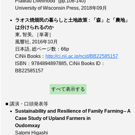
Plateau Livelihood" (pp.106-140)
University of Wisconsin Press, 2018年09月
ラオス焼畑民の暮らしと土地政策 : 「森」と「農地」
は分けられるのか
東, 智美,
［単著］
風響社, 2016年10月
日本語,
総ページ数：66p
CiNii Books：
http://ci.nii.ac.jp/ncid/BB22585157
ISBN：9784894897885
,
CiNii Books ID：
BB22585157
すべて表示する
■ 講演・口頭発表等
Sustainability and Resilience of Family Farming-- A
Case Study of Upland Farmers in
Oudomxay
Satomi Higashi